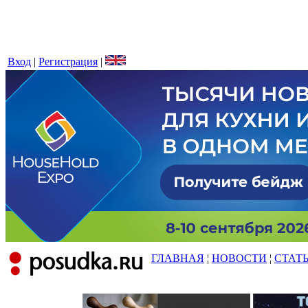
Вход
|
Регистрация
|
ГЛАВНАЯ
¦
НОВОСТИ
¦
СТАТ