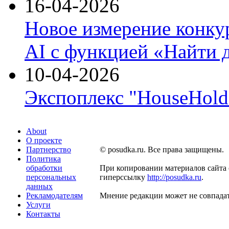
16-04-2026
Новое измерение конку
AI с функцией «Найти 
10-04-2026
Экспоплекс "HouseHold 
About
О проекте
Партнерство
© posudka.ru. Все права защищены.
Политика
обработки
При копировании материалов сайта 
персональных
гиперссылку
http://posudka.ru
.
данных
Рекламодателям
Мнение редакции может не совпадат
Услуги
Контакты