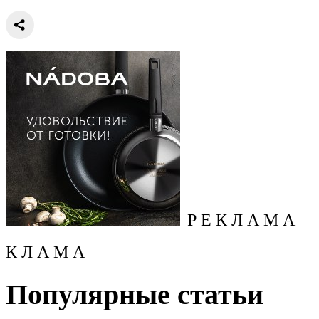
Р Е К Л А М А
К Л А М А
Популярные статьи