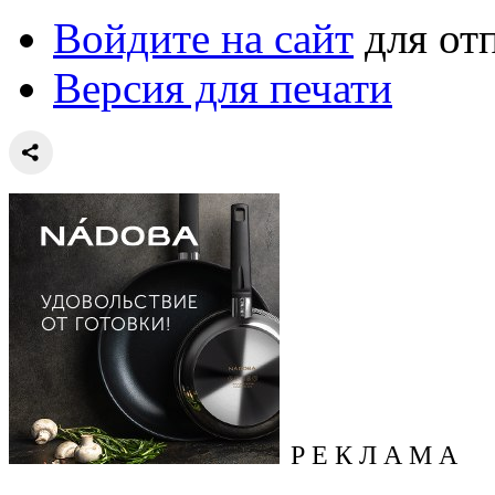
Войдите на сайт
для от
Версия для печати
Р Е К Л А М А