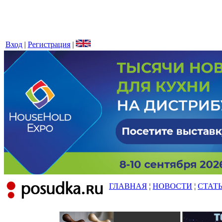
Вход
|
Регистрация
|
ГЛАВНАЯ
¦
НОВОСТИ
¦
СТАТ