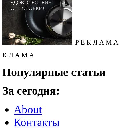
Р Е К Л А М А
К Л А М А
Популярные статьи
За сегодня:
About
Контакты