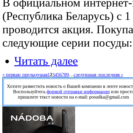
В официальном интернет-
(Республика Беларусь) с 1
проводится акция. Покупа
следующие серии посуды:
Читать далее
« первая
‹ предыдущая
1
2
3
4
5
6
7
8
9
…
следующая ›
последняя »
Хотите разместить новость о Вашей компании в ленте новос
Воспользуйтесь
формой отправки информации
или прост
пришлите текст новости на e-mail: posudka@gmail.com