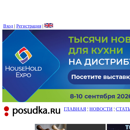
Вход
|
Регистрация
|
ГЛАВНАЯ
¦
НОВОСТИ
¦
СТАТ