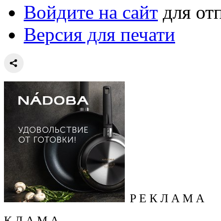
Войдите на сайт
для от
Версия для печати
Р Е К Л А М А
К Л А М А