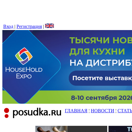
Вход
|
Регистрация
|
ГЛАВНАЯ
¦
НОВОСТИ
¦
СТАТ