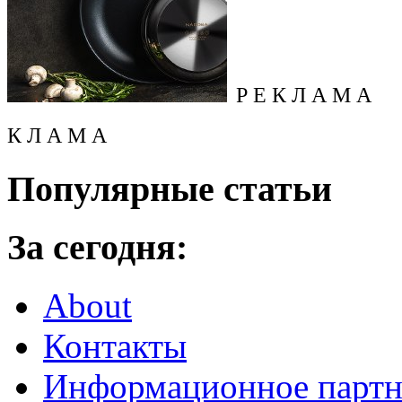
Р Е К Л А М А
К Л А М А
Популярные статьи
За сегодня:
About
Контакты
Информационное партн