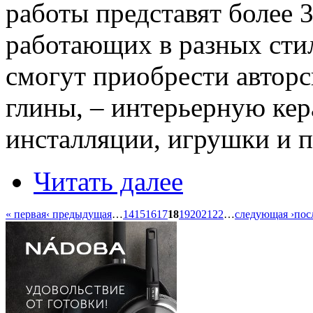
работы представят более 
работающих в разных стил
смогут приобрести авторс
глины, – интерьерную ке
инсталляции, игрушки и п
Читать далее
« первая
‹ предыдущая
…
14
15
16
17
18
19
20
21
22
…
следующая ›
пос