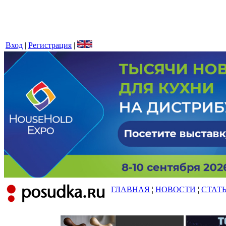
Вход
|
Регистрация
|
ГЛАВНАЯ
¦
НОВОСТИ
¦
СТАТ