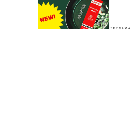
Р Е К Л А М А