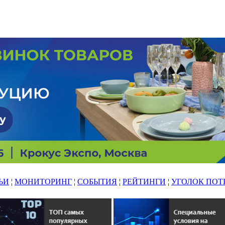
ЬИ
¦
МОНИТОРИНГ
¦
СОБЫТИЯ
¦
РЕЙТИНГИ
¦
УГОЛОК ПОТ