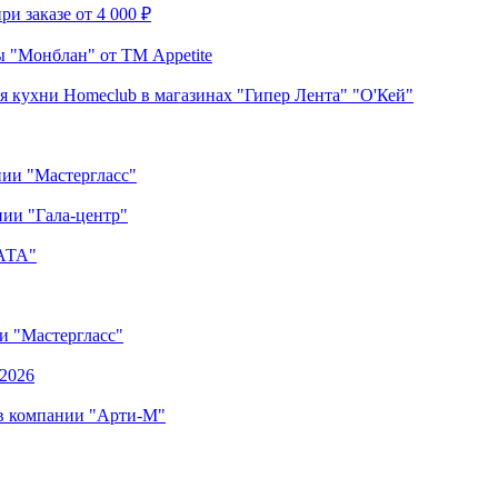
и заказе от 4 000 ₽
 "Монблан" от ТМ Appetite
я кухни Homeclub в магазинах "Гипер Лента" "О'Кей"
нии "Мастергласс"
ии "Гала-центр"
"АТА"
ии "Мастергласс"
.2026
 в компании "Арти-М"