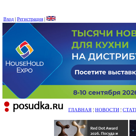
Вход
|
Регистрация
|
ГЛАВНАЯ
¦
НОВОСТИ
¦
СТАТ