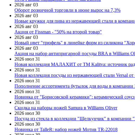
2026 авг 03
Оборот розничной торговли в июне вырос на 7,3%
2026 авг 03
Новые кружки для пива из нержавеющей стали в компан
2026 авг 03
Акция от Fissman - "50% на второй товар"
2026 авг 03
Новый цвет "трюфель" в линейке форм из силикона "Хор
2026 авг 03
Акция на набор антипригарной посуды BRA в Williams Ol
2026 июл 31
Новая коллекция МАЛАХИТ от ТМ Kalitva: источник радо
2026 июл 31
Новая коллекция посуды из нержавеющей стали Versal от 
2026 июл 31
Пополнение ассортимента бутылок для воды в компании E
2026 июл 31
Новинка от "Борисовской керамики": керамический соус
2026 июл 31
Скидка на наборы ножей Samura в Williams Oliver
2026 июл 30
Посуда из стекла в коллекции "Щелкунчик" в компании 
2026 июл 30
Новинка от TalleR: набор ножей Мотив TR-22018
2026 июл 30