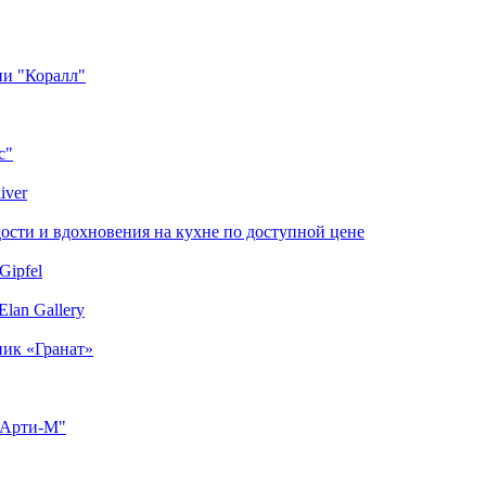
ии "Коралл"
с"
iver
сти и вдохновения на кухне по доступной цене
Gipfel
lan Gallery
ник «Гранат»
"Арти-М"