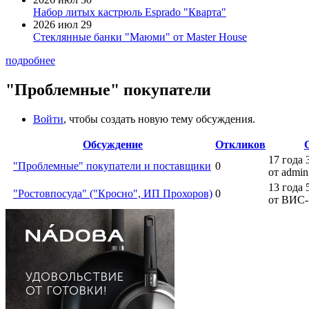
Набор литых кастрюль Esprado "Кварта"
2026 июл 29
Стеклянные банки "Маюми" от Master House
подробнее
"Проблемные" покупатели
Войти
, чтобы создать новую тему обсуждения.
Обсуждение
Откликов
17 года 
"Проблемные" покупатели и поставщики
0
от admin
13 года 
"Ростовпосуда" ("Кросно", ИП Прохоров)
0
от ВИС-