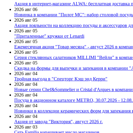
Акция в интернет-магазине ALWA: бесплатная доставка пр
2026 авг 06
Новинка в компании "Пилот МС": набор столовой посуды
2026 авг 05
Акция лояльности на коллекцию посуды и аксессуаров дл
2026 авг 05
"Приталенные" кружки от Lenardi
2026 авг 05
Ежемесячная акция "Товар месяца" - август 2026 в компа
2026 авг 05
Серия стеклянных салатников MILLIMI "Вейли" в компан
2026 авг 05
Скидка на формы для выпечки и запекания в компании 
2026 авг 04
Тройная выгода в "Спецторг Кэш энд Керри"
2026 авг 04
Новые серии Chef&Sommelier и Cristal d'Arques в компан
2026 авг 04
Посуда в акционном каталоге METRO, 30.07.2026 - 12.08
2026 авг 04
Новинки в коллекции керамических форм для запекания
2026 авг 04
Акция от завода "Виктория", август 2026 г.
2026 авг 03
Сеть Familia наращивает число магазинов