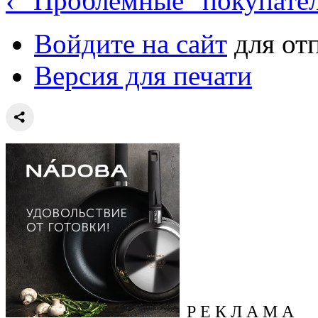
‹ "Проблемные" покупате
Войдите на сайт
для от
Версия для печати
Р Е К Л А М А