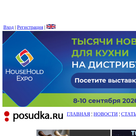
Вход
|
Регистрация
|
ГЛАВНАЯ
¦
НОВОСТИ
¦
СТАТ