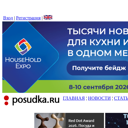
Вход
|
Регистрация
|
ГЛАВНАЯ
¦
НОВОСТИ
¦
СТАТ