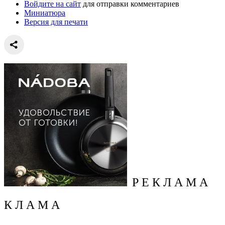
Войдите на сайт
для отправки комментариев
Миниатюра
Версия для печати
Р Е К Л А М А
К Л А М А