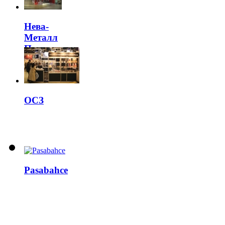
Нева-
Металл
Посуда
ОСЗ
Pasabahce