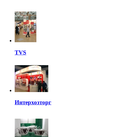
TVS
Интерхозторг