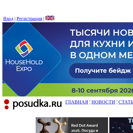
Вход
|
Регистрация
|
ГЛАВНАЯ
¦
НОВОСТИ
¦
СТАТ