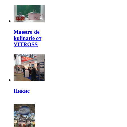
Maestro de
kulinarie от
VITROSS
Никис