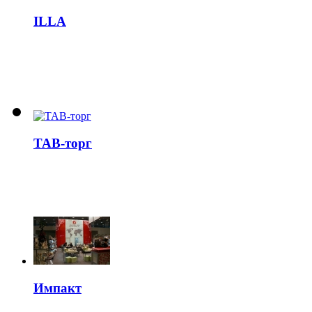
ILLA
ТАВ-торг
Импакт