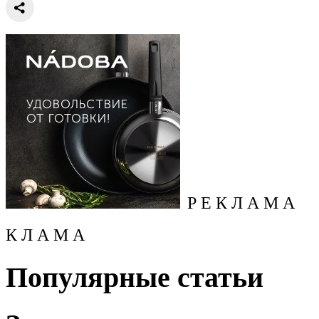
Р Е К Л А М А
К Л А М А
Популярные статьи