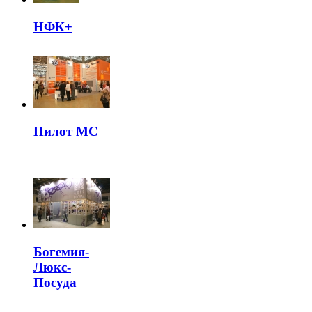
НФК+
Пилот МС
Богемия-
Люкс-
Посуда