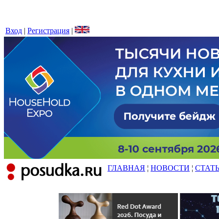
Вход
|
Регистрация
|
ГЛАВНАЯ
¦
НОВОСТИ
¦
СТАТ