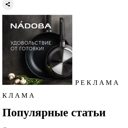
Р Е К Л А М А
К Л А М А
Популярные статьи