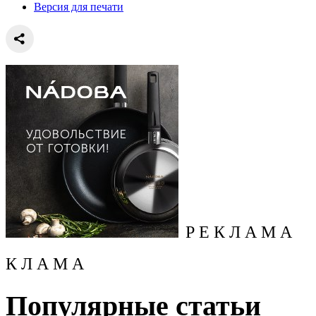
Версия для печати
Р Е К Л А М А
К Л А М А
Популярные статьи