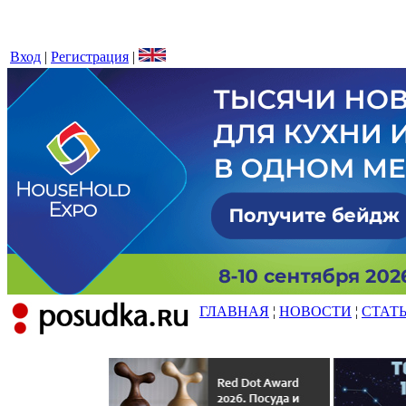
Вход
|
Регистрация
|
ГЛАВНАЯ
¦
НОВОСТИ
¦
СТАТ