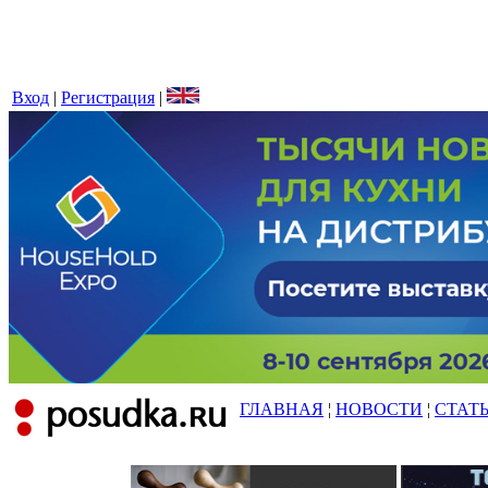
Вход
|
Регистрация
|
ГЛАВНАЯ
¦
НОВОСТИ
¦
СТАТ