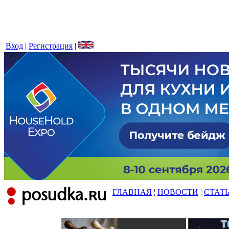
Вход
|
Регистрация
|
ГЛАВНАЯ
¦
НОВОСТИ
¦
СТАТ