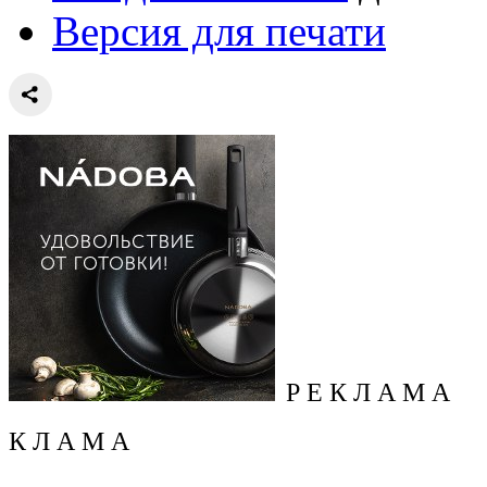
Версия для печати
Р Е К Л А М А
К Л А М А