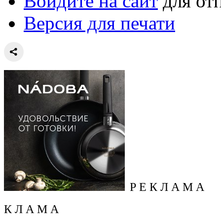
Войдите на сайт
для от
Версия для печати
Р Е К Л А М А
К Л А М А