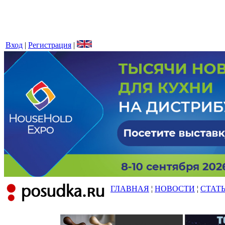
Вход
|
Регистрация
|
ГЛАВНАЯ
¦
НОВОСТИ
¦
СТАТ