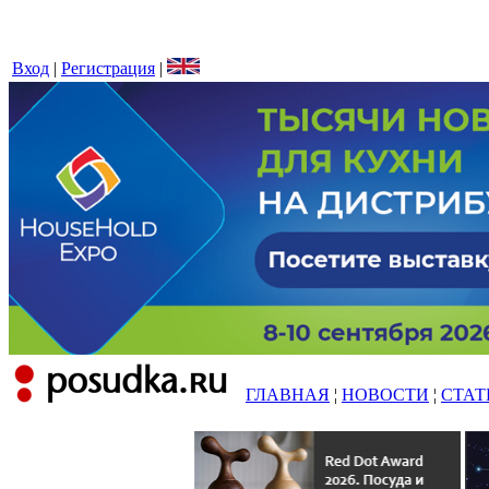
Вход
|
Регистрация
|
ГЛАВНАЯ
¦
НОВОСТИ
¦
СТАТ