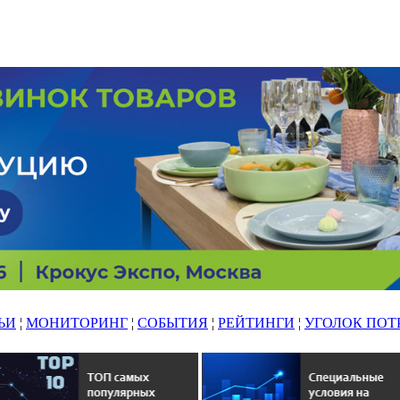
ЬИ
¦
МОНИТОРИНГ
¦
СОБЫТИЯ
¦
РЕЙТИНГИ
¦
УГОЛОК ПОТ