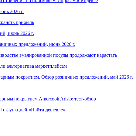
готовления по поисковым запросам в Яндексе
юнь 2026 г.
хранять прибыль
й, июнь 2026 г.
зничных предложений, июнь 2026 г.
изводстве эмалированной посуды продолжают нарастать
ли альтернатива маркетплейсам
арным покрытием. Обзор розничных предложений, май 2026 г.
рным покрытием Amercook Aristo: тест-обзор
I с функцией «Найти дешевле»