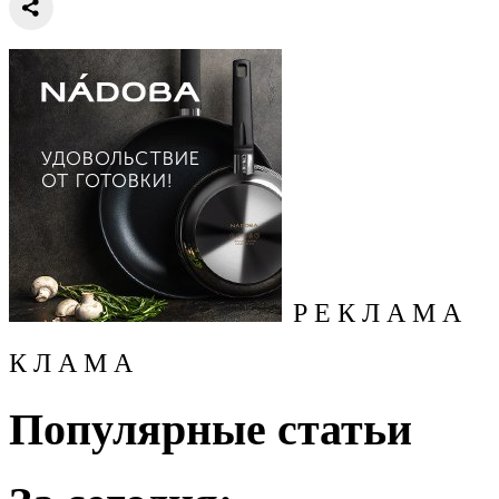
Р Е К Л А М А
К Л А М А
Популярные статьи