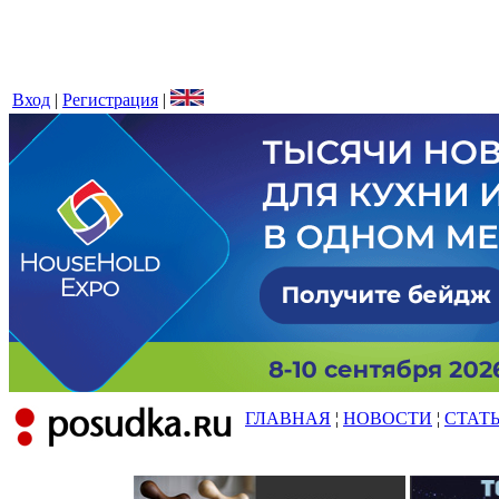
Вход
|
Регистрация
|
ГЛАВНАЯ
¦
НОВОСТИ
¦
СТАТ