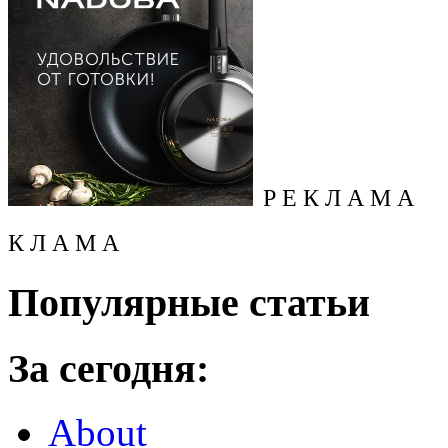
Р Е К Л А М А
К Л А М А
Популярные статьи
За сегодня:
About