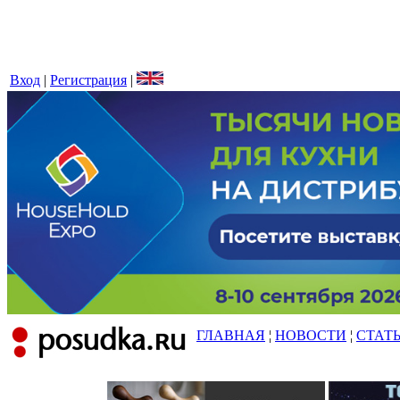
Вход
|
Регистрация
|
ГЛАВНАЯ
¦
НОВОСТИ
¦
СТАТ