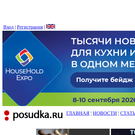
Вход
|
Регистрация
|
ГЛАВНАЯ
¦
НОВОСТИ
¦
СТАТ