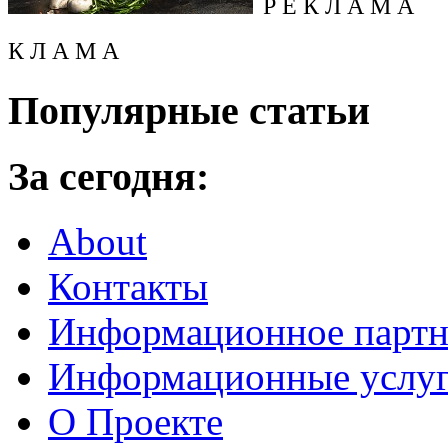
Р Е К Л А М А
К Л А М А
Популярные статьи
За сегодня:
About
Контакты
Информационное партн
Информационные услу
О Проекте