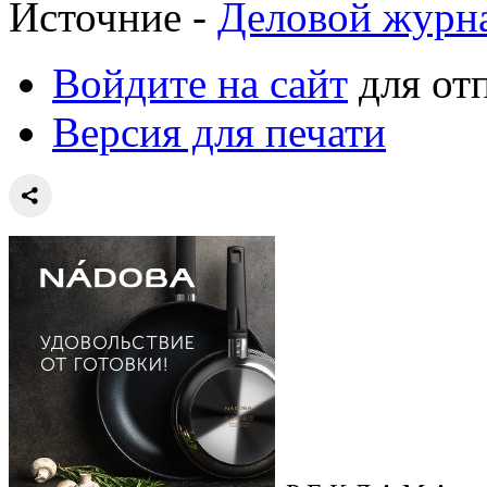
Источние -
Деловой журн
Войдите на сайт
для от
Версия для печати