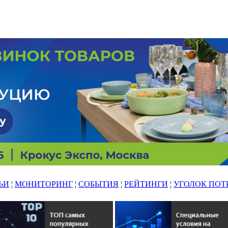
ЬИ
¦
МОНИТОРИНГ
¦
СОБЫТИЯ
¦
РЕЙТИНГИ
¦
УГОЛОК ПОТ