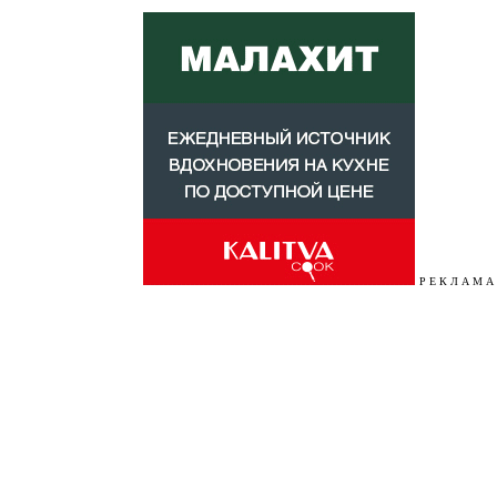
Р Е К Л А М А