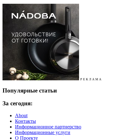
Р Е К Л А М А
Популярные статьи
За сегодня:
About
Контакты
Информационное партнерство
Информационные услуги
О Проекте