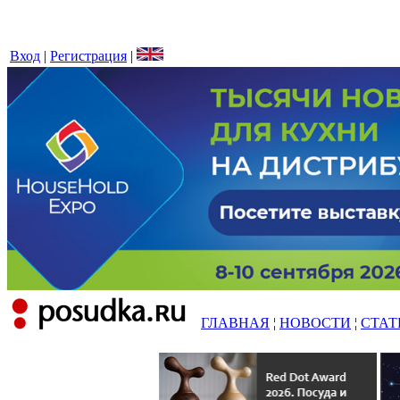
Вход
|
Регистрация
|
ГЛАВНАЯ
¦
НОВОСТИ
¦
СТАТ