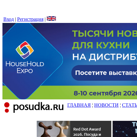
Вход
|
Регистрация
|
ГЛАВНАЯ
¦
НОВОСТИ
¦
СТАТ