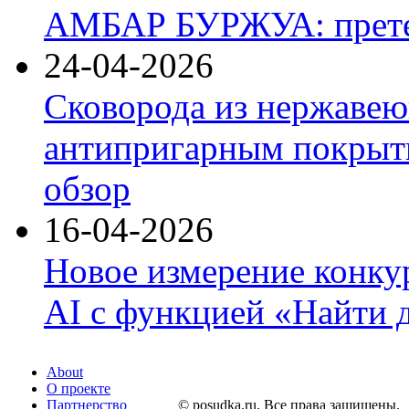
АМБАР БУРЖУА: прете
24-04-2026
Сковорода из нержавею
антипригарным покрыти
обзор
16-04-2026
Новое измерение конку
AI с функцией «Найти 
About
О проекте
Партнерство
© posudka.ru. Все права защищены.