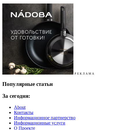
Р Е К Л А М А
Популярные статьи
За сегодня:
About
Контакты
Информационное партнерство
Информационные услуги
О Проекте