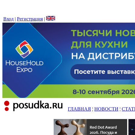
Вход
|
Регистрация
|
ГЛАВНАЯ
¦
НОВОСТИ
¦
СТАТ