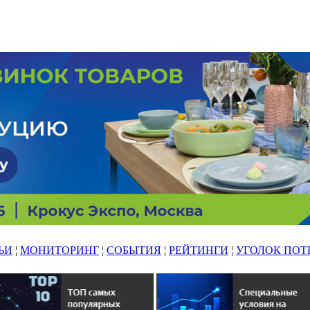
ЬИ
¦
МОНИТОРИНГ
¦
СОБЫТИЯ
¦
РЕЙТИНГИ
¦
УГОЛОК ПОТ