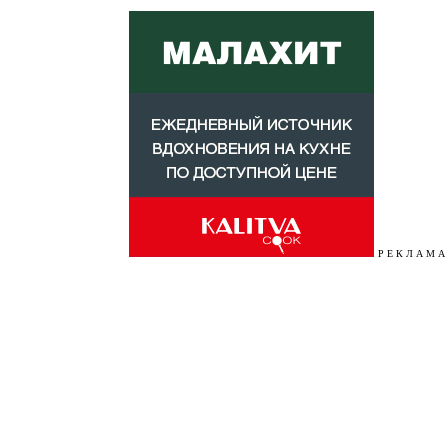
Р Е К Л А М А