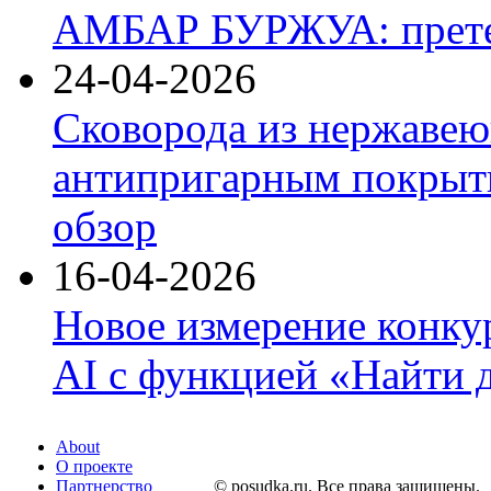
АМБАР БУРЖУА: прете
24-04-2026
Сковорода из нержавею
антипригарным покрыти
обзор
16-04-2026
Новое измерение конку
AI с функцией «Найти 
About
О проекте
Партнерство
© posudka.ru. Все права защищены.