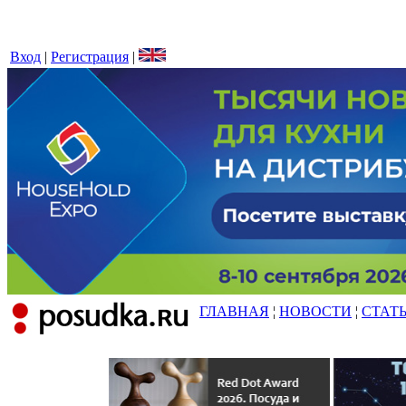
Вход
|
Регистрация
|
ГЛАВНАЯ
¦
НОВОСТИ
¦
СТАТ