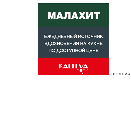
Р Е К Л А М А