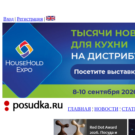
Вход
|
Регистрация
|
ГЛАВНАЯ
¦
НОВОСТИ
¦
СТАТ