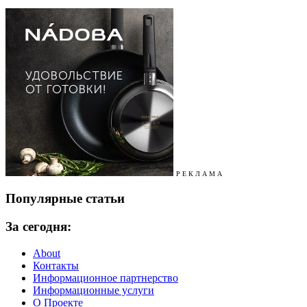
Р Е К Л А М А
Популярные статьи
За сегодня:
About
Контакты
Информационное партнерство
Информационные услуги
О Проекте