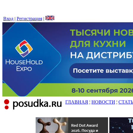
Вход
|
Регистрация
|
ГЛАВНАЯ
¦
НОВОСТИ
¦
СТАТ