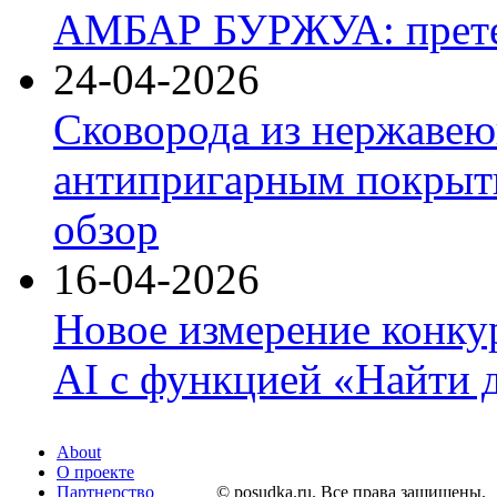
АМБАР БУРЖУА: прете
24-04-2026
Сковорода из нержавею
антипригарным покрыти
обзор
16-04-2026
Новое измерение конку
AI с функцией «Найти 
About
О проекте
Партнерство
© posudka.ru. Все права защищены.