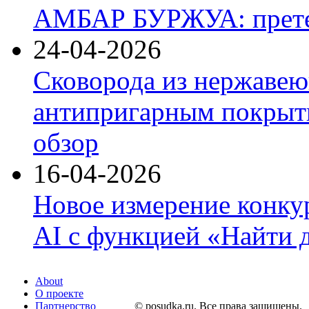
АМБАР БУРЖУА: прете
24-04-2026
Сковорода из нержавею
антипригарным покрыти
обзор
16-04-2026
Новое измерение конку
AI с функцией «Найти 
About
О проекте
Партнерство
© posudka.ru. Все права защищены.