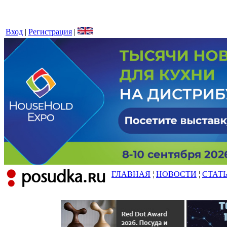
Вход
|
Регистрация
|
ГЛАВНАЯ
¦
НОВОСТИ
¦
СТАТ