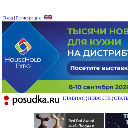
Вход
|
Регистрация
|
ГЛАВНАЯ
¦
НОВОСТИ
¦
СТАТ