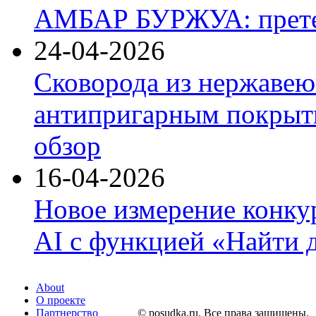
АМБАР БУРЖУА: прете
24-04-2026
Сковорода из нержавею
антипригарным покрыти
обзор
16-04-2026
Новое измерение конку
AI с функцией «Найти 
About
О проекте
Партнерство
© posudka.ru. Все права защищены.