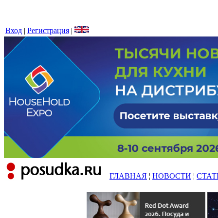
Вход
|
Регистрация
|
ГЛАВНАЯ
¦
НОВОСТИ
¦
СТАТ