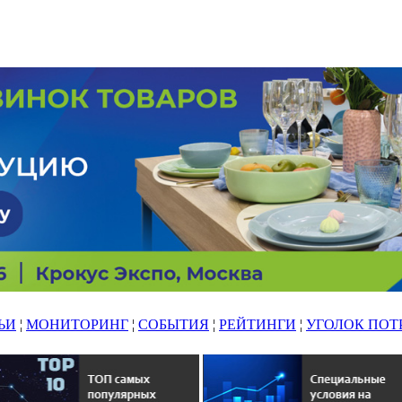
ЬИ
¦
МОНИТОРИНГ
¦
СОБЫТИЯ
¦
РЕЙТИНГИ
¦
УГОЛОК ПОТ