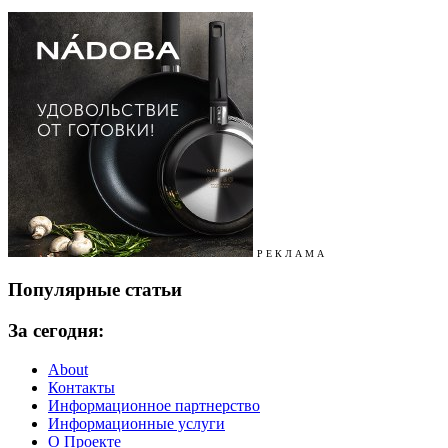
Р Е К Л А М А
Популярные статьи
За сегодня:
About
Контакты
Информационное партнерство
Информационные услуги
О Проекте