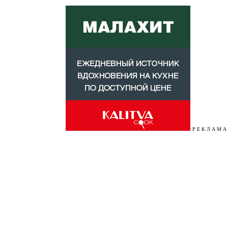
Р Е К Л А М А