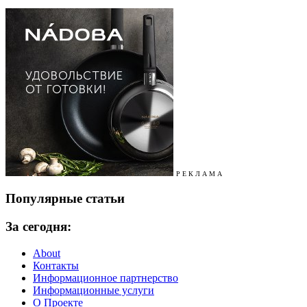
Р Е К Л А М А
Популярные статьи
За сегодня:
About
Контакты
Информационное партнерство
Информационные услуги
О Проекте