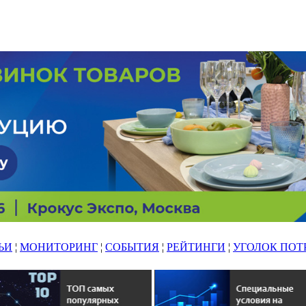
ЬИ
¦
МОНИТОРИНГ
¦
СОБЫТИЯ
¦
РЕЙТИНГИ
¦
УГОЛОК ПОТ