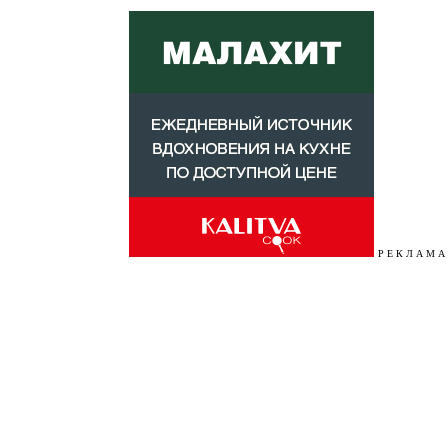
Р Е К Л А М А