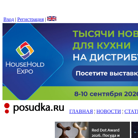
Вход
|
Регистрация
|
ГЛАВНАЯ
¦
НОВОСТИ
¦
СТАТ