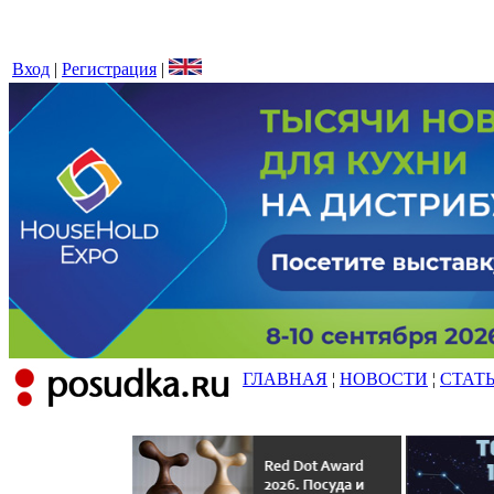
Вход
|
Регистрация
|
ГЛАВНАЯ
¦
НОВОСТИ
¦
СТАТ