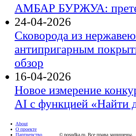
АМБАР БУРЖУА: прете
24-04-2026
Сковорода из нержавею
антипригарным покрыти
обзор
16-04-2026
Новое измерение конку
AI с функцией «Найти 
About
О проекте
Партнерство
© posudka.ru. Все права защищены.