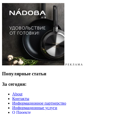
Р Е К Л А М А
Популярные статьи
За сегодня:
About
Контакты
Информационное партнерство
Информационные услуги
О Проекте