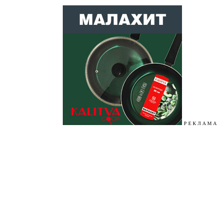
Р Е К Л А М А