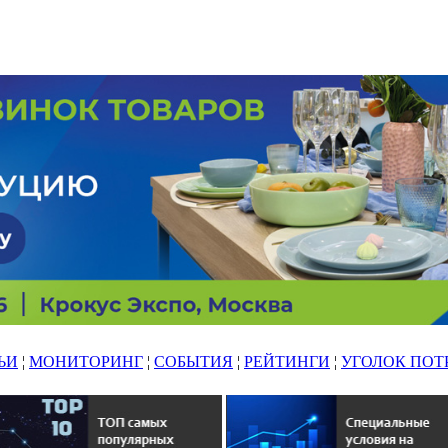
ЬИ
¦
МОНИТОРИНГ
¦
СОБЫТИЯ
¦
РЕЙТИНГИ
¦
УГОЛОК ПОТ