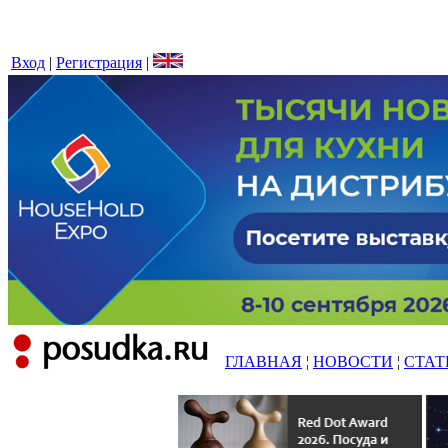
Вход
|
Регистрация
|
ГЛАВНАЯ
¦
НОВОСТИ
¦
СТАТ