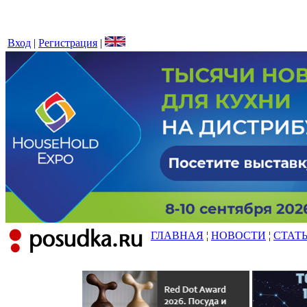
Вход
|
Регистрация
|
ГЛАВНАЯ
¦
НОВОСТИ
¦
СТАТ