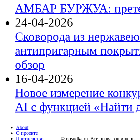
АМБАР БУРЖУА: прете
24-04-2026
Сковорода из нержавею
антипригарным покрыти
обзор
16-04-2026
Новое измерение конку
AI с функцией «Найти 
About
О проекте
Партнерство
© posudka.ru. Все права защищены.