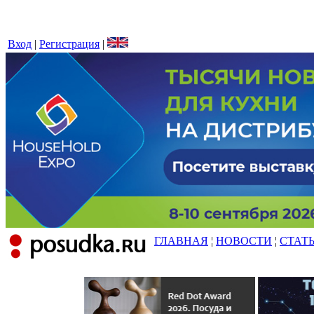
Вход
|
Регистрация
|
ГЛАВНАЯ
¦
НОВОСТИ
¦
СТАТ