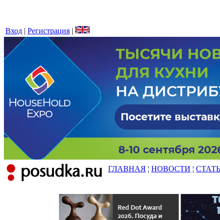
Вход
|
Регистрация
|
ГЛАВНАЯ
¦
НОВОСТИ
¦
СТАТ