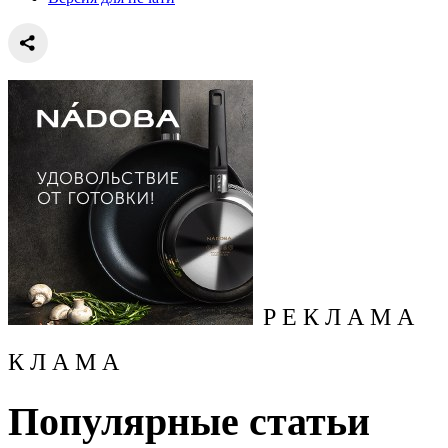
Р Е К Л А М А
К Л А М А
Популярные статьи