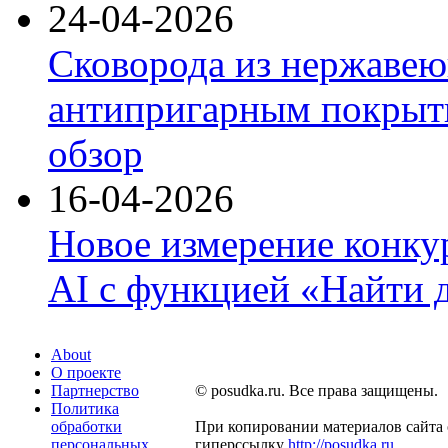
24-04-2026
Сковорода из нержавею
антипригарным покрыти
обзор
16-04-2026
Новое измерение конку
AI с функцией «Найти 
About
О проекте
Партнерство
© posudka.ru. Все права защищены.
Политика
обработки
При копировании материалов сайта 
персональных
гиперссылку
http://posudka.ru
.