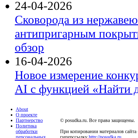
24-04-2026
Сковорода из нержавею
антипригарным покрыти
обзор
16-04-2026
Новое измерение конку
AI с функцией «Найти 
About
О проекте
Партнерство
© posudka.ru. Все права защищены.
Политика
обработки
При копировании материалов сайта 
персональных
гиперссылку
http://posudka.ru
.