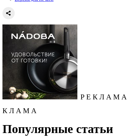
Р Е К Л А М А
К Л А М А
Популярные статьи