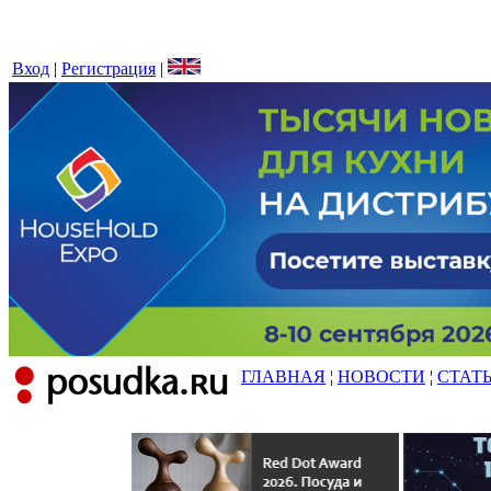
Вход
|
Регистрация
|
ГЛАВНАЯ
¦
НОВОСТИ
¦
СТАТ