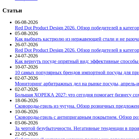
Статьи
06-08-2026
Red Dot Product Design 2026. Обзор победителей в катег
05-08-2026
Как выбрать кастрюлю из нержавеющей стали и не разоч
26-07-2026
Red Dot Product Design 2026. Обзор победителей в катег
24-07-2026
Как вернуть посуде опрятный вид: эффективные способы
10-07-2026
10 самых популярных брендов импортной посуды для при
02-07-2026
Мониторинг арбитражных дел на рынке посуды, апрель-и
02-07-2026
Большая ХОРЕКА 2027: что сегодня помогает бизнесу со
18-06-2026
Сковороды-гриль из чугуна. Обзор розничных предложени
10-06-2026
Сковороды-гриль с антипригарным покрытием. Обзор ро
03-06-2026
За чертой безубыточности. Негативные тенденции в про
22-05-2026