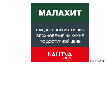
Р Е К Л А М А