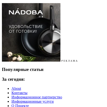
Р Е К Л А М А
Популярные статьи
За сегодня:
About
Контакты
Информационное партнерство
Информационные услуги
О Проекте