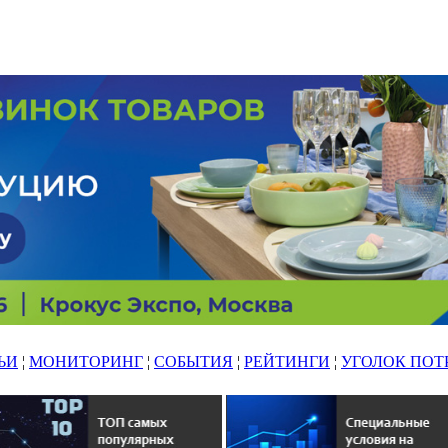
ЬИ
¦
МОНИТОРИНГ
¦
СОБЫТИЯ
¦
РЕЙТИНГИ
¦
УГОЛОК ПОТ