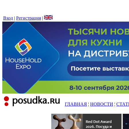
Вход
|
Регистрация
|
ГЛАВНАЯ
¦
НОВОСТИ
¦
СТАТ