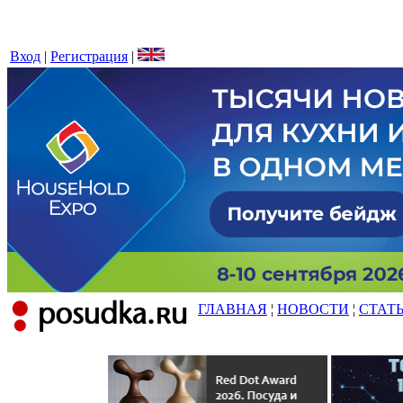
Вход
|
Регистрация
|
ГЛАВНАЯ
¦
НОВОСТИ
¦
СТАТ