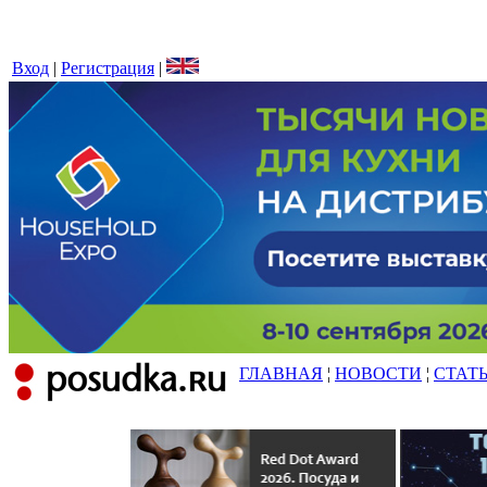
Вход
|
Регистрация
|
ГЛАВНАЯ
¦
НОВОСТИ
¦
СТАТ