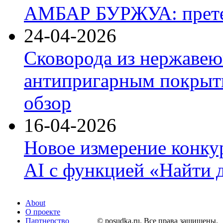
АМБАР БУРЖУА: прете
24-04-2026
Сковорода из нержавею
антипригарным покрыти
обзор
16-04-2026
Новое измерение конку
AI с функцией «Найти 
About
О проекте
Партнерство
© posudka.ru. Все права защищены.