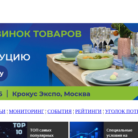
ЬИ
¦
МОНИТОРИНГ
¦
СОБЫТИЯ
¦
РЕЙТИНГИ
¦
УГОЛОК ПОТ