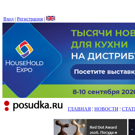
Вход
|
Регистрация
|
ГЛАВНАЯ
¦
НОВОСТИ
¦
СТАТ