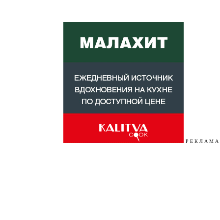
Р Е К Л А М А