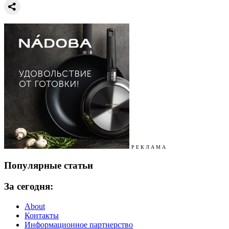
Р Е К Л А М А
Популярные статьи
За сегодня:
About
Контакты
Информационное партнерство