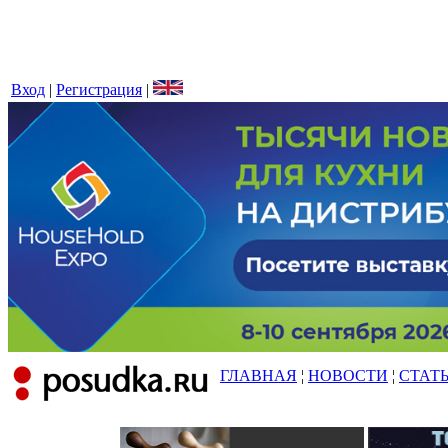
Вход
|
Регистрация
|
ГЛАВНАЯ
¦
НОВОСТИ
¦
СТАТ