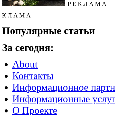
Р Е К Л А М А
К Л А М А
Популярные статьи
За сегодня:
About
Контакты
Информационное партн
Информационные услу
О Проекте