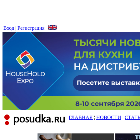
Вход
|
Регистрация
|
ГЛАВНАЯ
¦
НОВОСТИ
¦
СТАТ