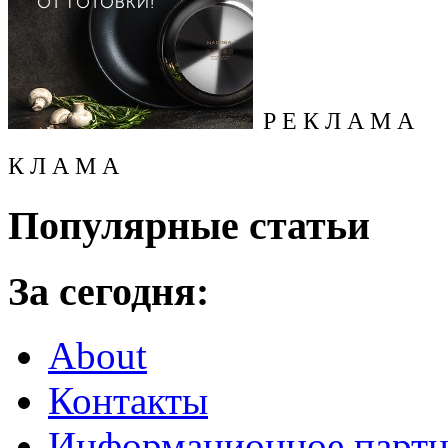
Р Е К Л А М А
К Л А М А
Популярные статьи
За сегодня:
About
Контакты
Информационное партн