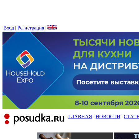
Вход
|
Регистрация
|
ГЛАВНАЯ
¦
НОВОСТИ
¦
СТАТ