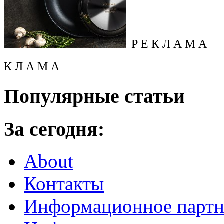
Р Е К Л А М А
К Л А М А
Популярные статьи
За сегодня:
About
Контакты
Информационное партн