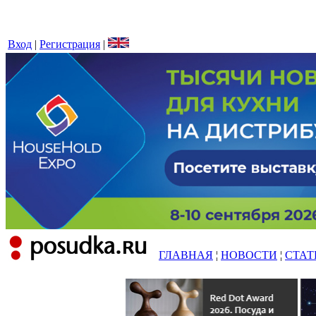
Вход
|
Регистрация
|
ГЛАВНАЯ
¦
НОВОСТИ
¦
СТАТ