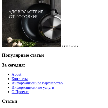
Р Е К Л А М А
Популярные статьи
За сегодня:
About
Контакты
Информационное партнерство
Информационные услуги
О Проекте
Статьи