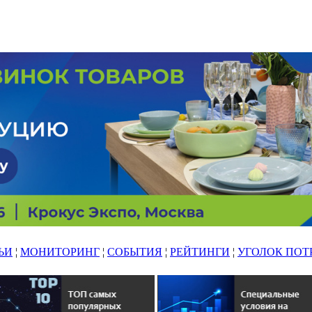
ЬИ
¦
МОНИТОРИНГ
¦
СОБЫТИЯ
¦
РЕЙТИНГИ
¦
УГОЛОК ПОТ