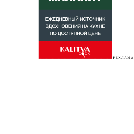
Р Е К Л А М А