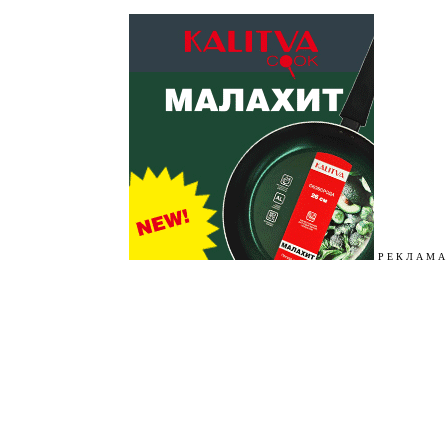
Р Е К Л А М А