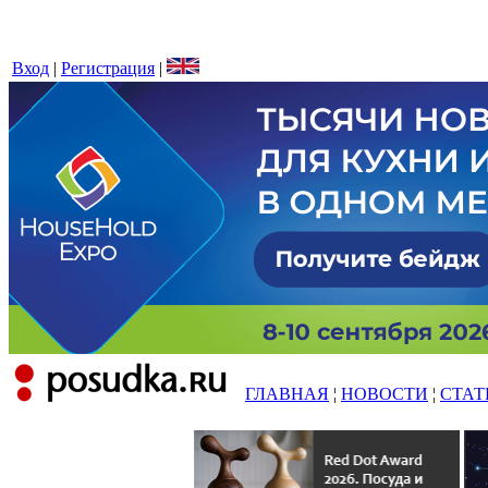
Вход
|
Регистрация
|
ГЛАВНАЯ
¦
НОВОСТИ
¦
СТАТ