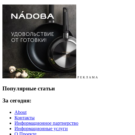
Р Е К Л А М А
Популярные статьи
За сегодня:
About
Контакты
Информационное партнерство
Информационные услуги
О Проекте