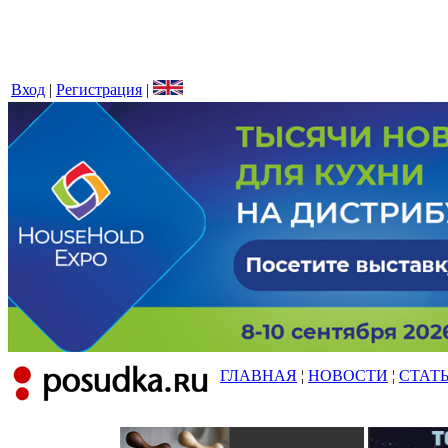
Вход
|
Регистрация
|
ГЛАВНАЯ
¦
НОВОСТИ
¦
СТАТ