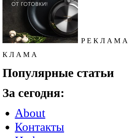
Р Е К Л А М А
К Л А М А
Популярные статьи
За сегодня:
About
Контакты