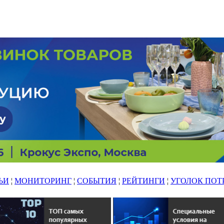
ЬИ
¦
МОНИТОРИНГ
¦
СОБЫТИЯ
¦
РЕЙТИНГИ
¦
УГОЛОК ПОТ