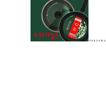
Р Е К Л А М А