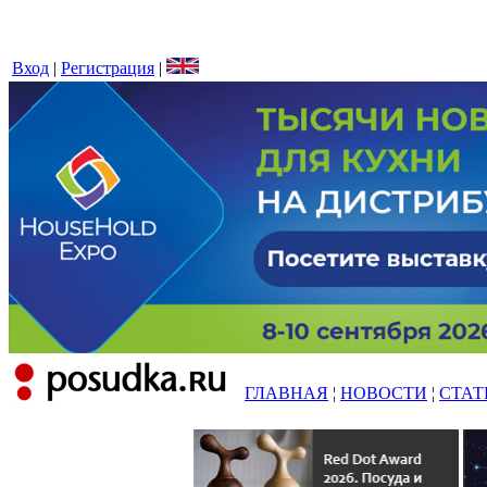
Вход
|
Регистрация
|
ГЛАВНАЯ
¦
НОВОСТИ
¦
СТАТ