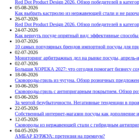
Red Dot Product Design 2026. Обзор победителей в катег
05-08-2026
Как выбрать кастрюлю из нержавеющей стали и не разоч
26-07-2026
Red Dot Product Design 2026. Обзор победителей в катег
24-07-2026
Как вернуть посуде опрятный вид: эффективные способы
10-07-2026
10 самых популярных брендов импортной посуды для при
02-07-2026
Мониторинг арбитражных дел на рынке посуды, апрель-и
02-07-2026
Большая ХОРЕКА 2027: что сегодня помогает бизнесу со
18-06-2026
Сковороды-гриль из чугуна. Обзор розничных предложени
10-06-2026
Сковороды-гриль с антипригарным покрытием. Обзор ро
03-06-2026
За чертой безубыточности. Негативные тенденции в про
22-05-2026
Собственный интернет-магазин посуды как дополнение и
12-05-2026
Сковороды из нержавеющей стали с гибридным антиприг
04-05-2026
АМБАР БУРЖУА: претензия на премиум?