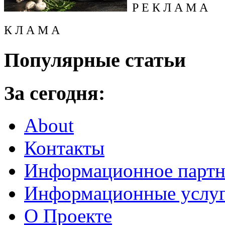
Р Е К Л А М А
К Л А М А
Популярные статьи
За сегодня:
About
Контакты
Информационное партн
Информационные услу
О Проекте