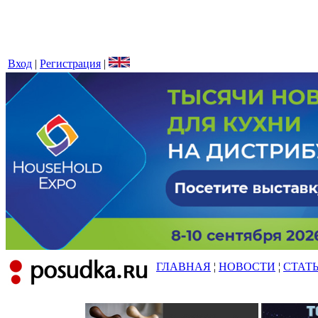
Вход
|
Регистрация
|
ГЛАВНАЯ
¦
НОВОСТИ
¦
СТАТ