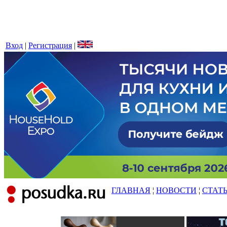
Вход
|
Регистрация
|
ГЛАВНАЯ
¦
НОВОСТИ
¦
СТАТ