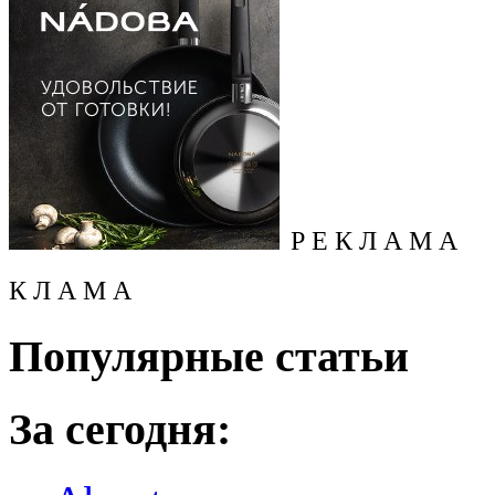
Р Е К Л А М А
К Л А М А
Популярные статьи
За сегодня: