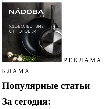
Р Е К Л А М А
К Л А М А
Популярные статьи
За сегодня: