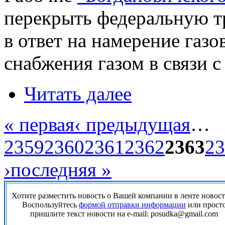
перекрыть федеральную т
в ответ на намерение газо
снабжения газом в связи 
Читать далее
« первая
‹ предыдущая
…
2359
2360
2361
2362
2363
23
›
последняя »
Хотите разместить новость о Вашей компании в ленте новос
Воспользуйтесь
формой отправки информации
или прост
пришлите текст новости на e-mail: posudka@gmail.com