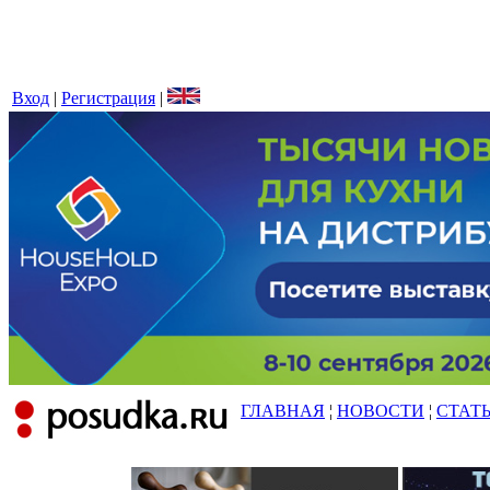
Вход
|
Регистрация
|
ГЛАВНАЯ
¦
НОВОСТИ
¦
СТАТ