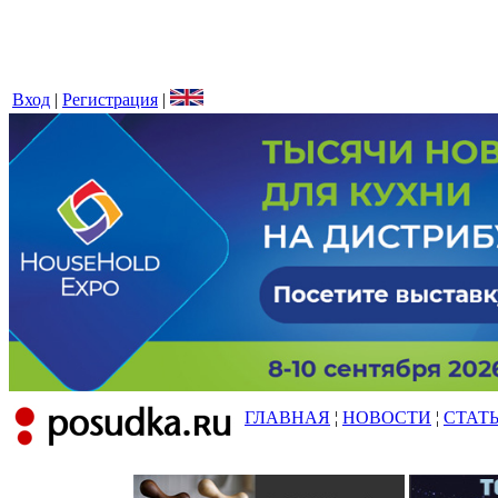
Вход
|
Регистрация
|
ГЛАВНАЯ
¦
НОВОСТИ
¦
СТАТ