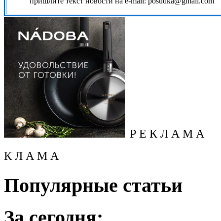
пришлите текст новости на e-mail: posudka@gmail.com
Р Е К Л А М А
К Л А М А
Популярные статьи
За сегодня: