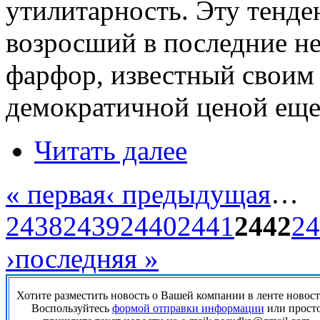
утилитарность. Эту тенде
возросший в последние не
фарфор, известный своим
демократичной ценой еще 
Читать далее
« первая
‹ предыдущая
…
2438
2439
2440
2441
2442
24
›
последняя »
Хотите разместить новость о Вашей компании в ленте новос
Воспользуйтесь
формой отправки информации
или прост