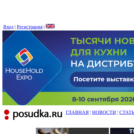
Вход
|
Регистрация
|
ГЛАВНАЯ
¦
НОВОСТИ
¦
СТАТ